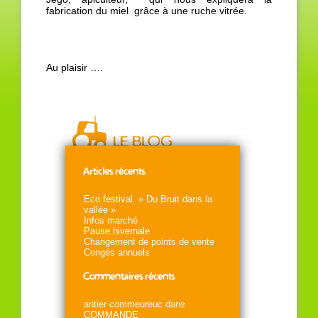
fabrication du miel grâce à une ruche vitrée.
Au plaisir ….
Articles récents
Eco festival » Du Bruit dans la
vallée »
Infos marché
Pause hivernale
Changement de points de vente
Congés annuels
Commentaires récents
antier commeureuc
dans
COMMANDE