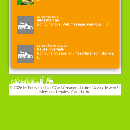
Le 15 mai 2026
Infos marché
Bonjour à tous , Petit message pour vous […]
Le 16 décembre 2025
Pause hivernale
Bonjour à tous Les légumes d’hiver sont stockés,
[…]
© 2026 les Petits clics bio.
CGV
| Création du site : "
A vous le web !
"|
Mentions Légales
|
Plan du site