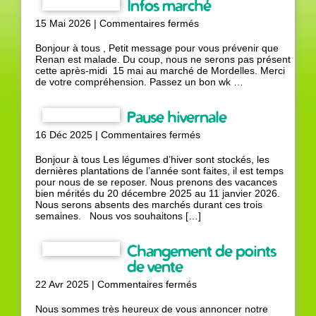
Infos marché
sur
15 Mai 2026 |
Commentaires fermés
Infos
marché
Bonjour à tous , Petit message pour vous prévenir que
Renan est malade. Du coup, nous ne serons pas présent
cette après-midi 15 mai au marché de Mordelles. Merci
de votre compréhension. Passez un bon wk …
Pause hivernale
sur
16 Déc 2025 |
Commentaires fermés
Pause
hivernale
Bonjour à tous Les légumes d’hiver sont stockés, les
dernières plantations de l’année sont faites, il est temps
pour nous de se reposer. Nous prenons des vacances
bien mérités du 20 décembre 2025 au 11 janvier 2026.
Nous serons absents des marchés durant ces trois
semaines. Nous vos souhaitons […]
Changement de points
de vente
sur
22 Avr 2025 |
Commentaires fermés
Changement
de
Nous sommes très heureux de vous annoncer notre