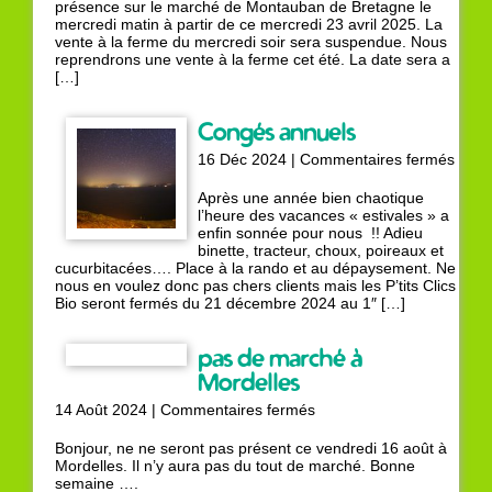
points
présence sur le marché de Montauban de Bretagne le
de
mercredi matin à partir de ce mercredi 23 avril 2025. La
vente
vente à la ferme du mercredi soir sera suspendue. Nous
reprendrons une vente à la ferme cet été. La date sera a
[…]
Congés annuels
sur
16 Déc 2024 |
Commentaires fermés
Cong
annu
Après une année bien chaotique
l’heure des vacances « estivales » a
enfin sonnée pour nous !! Adieu
binette, tracteur, choux, poireaux et
cucurbitacées…. Place à la rando et au dépaysement. Ne
nous en voulez donc pas chers clients mais les P’tits Clics
Bio seront fermés du 21 décembre 2024 au 1″ […]
pas de marché à
Mordelles
sur
14 Août 2024 |
Commentaires fermés
pas
de
Bonjour, ne ne seront pas présent ce vendredi 16 août à
marché
Mordelles. Il n’y aura pas du tout de marché. Bonne
à
semaine ….