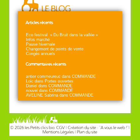
Articles récents
Eco festival » Du Bruit dans la vallée »
Infos marché
Pause hivernale
Changement de points de vente
Congés annuels
Commentaires récents
antier commeureuc
dans
COMMANDE
Loic
dans
Portes ouvertes
Daniel
dans
COMMANDE
nouvel
dans
COMMANDE
AVELINE Sabrina
dans
COMMANDE
© 2026 les Petits clics bio.
CGV
| Création du site : "
A vous le web !
"|
Mentions Légales
|
Plan du site