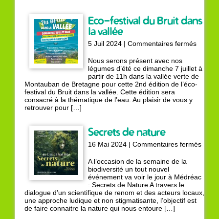
Mordelles
Eco-festival du Bruit dans
la vallée
sur
5 Juil 2024 |
Commentaires fermés
Eco-
festival
Nous serons présent avec nos
du
légumes d’été ce dimanche 7 juillet à
Bruit
partir de 11h dans la vallée verte de
dans
Montauban de Bretagne pour cette 2nd édition de l’éco-
la
festival du Bruit dans la vallée. Cette édition sera
vallée
consacré à la thématique de l’eau. Au plaisir de vous y
retrouver pour […]
Secrets de nature
sur
16 Mai 2024 |
Commentaires fermés
Secre
de
A l’occasion de la semaine de la
natur
biodiversité un tout nouvel
événement va voir le jour à Médréac
: Secrets de Nature A travers le
dialogue d’un scientifique de renom et des acteurs locaux,
une approche ludique et non stigmatisante, l’objectif est
de faire connaitre la nature qui nous entoure […]