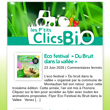
Eco festival » Du Bruit
dans la vallée »
Producteur de légumes
sur
23 Juin 2026 |
Commentaires fermés
biologiques de saison
Eco
festiv
L’eco festival » Du bruit dans la
»
vallée » organisé par la commune de
Du
Montauban fait son retour pour cette
Bruit
troisième édition. Cette année, l’air est mis à l’honore.
dans
Cliquez sur le lien pour accéder au fyler avec toutes les
la
animations proposées. Flyer Eco Festival du Bruit dans la
vallé
Vallee Venez […]