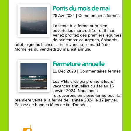
Ponts du mois de mai
sur
28 Avr 2024 |
Commentaires fermés
Ponts
du
La vente à la ferme aura bien
mois
ouverte les mercredi 1er et 8 mai.
de
Venez profitez des premiers légumes
mai
de printemps: courgettes, épinards,
aillet, oignons blancs … En revanche, le marché de
Mordelles du vendredi 10 mai est annulé.
Fermeture annuelle
sur
11 Déc 2023 |
Commentaires fermés
Ferm
annue
Les P’tits clics bio prennent leurs
vacances annuelles du 1er au 16
janvier 2024. Nous nous
retrouverons en pleine forme pour la
première vente à la ferme de l’année 2024 le 17 janvier.
Passez de bonnes fêtes de fin d’année…