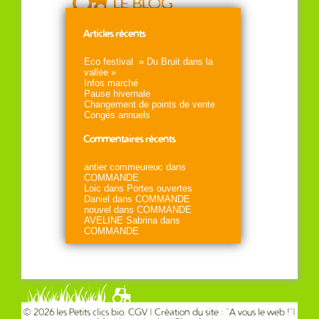
Articles récents
Eco festival » Du Bruit dans la
vallée »
Infos marché
Pause hivernale
Changement de points de vente
Congés annuels
Commentaires récents
antier commeureuc
dans
COMMANDE
Loic
dans
Portes ouvertes
Daniel
dans
COMMANDE
nouvel
dans
COMMANDE
AVELINE Sabrina
dans
COMMANDE
© 2026 les Petits clics bio.
CGV
| Création du site : "
A vous le web !
"|