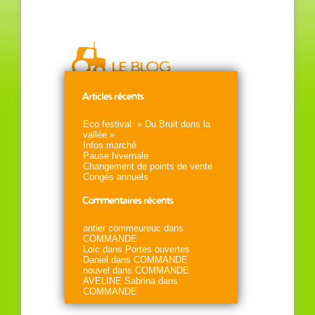
Articles récents
Eco festival » Du Bruit dans la
vallée »
Infos marché
Pause hivernale
Changement de points de vente
Congés annuels
Commentaires récents
antier commeureuc
dans
COMMANDE
Loic
dans
Portes ouvertes
Daniel
dans
COMMANDE
nouvel
dans
COMMANDE
AVELINE Sabrina
dans
COMMANDE